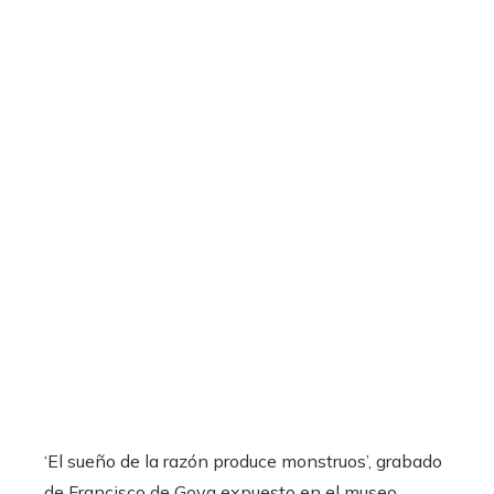
‘El sueño de la razón produce monstruos’, grabado
de Francisco de Goya expuesto en el museo