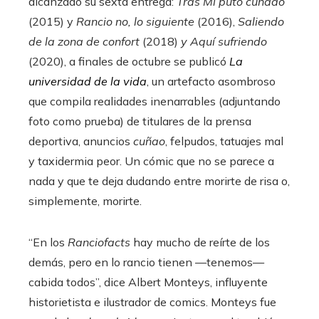
alcanzado su sexta entrega:
Tras Mi puto cuñado
(2015) y
Rancio no, lo siguiente
(2016),
Saliendo
de la zona de confort
(2018)
y Aquí sufriendo
(2020), a finales de octubre se publicó
La
universidad de la vida
, un artefacto asombroso
que compila realidades inenarrables (adjuntando
foto como prueba) de titulares de la prensa
deportiva, anuncios
cuñao
, felpudos, tatuajes mal
y taxidermia peor. Un cómic que no se parece a
nada y que te deja dudando entre morirte de risa o,
simplemente, morirte.
“En los
Ranciofacts
hay mucho de reírte de los
demás, pero en lo rancio tienen —tenemos—
cabida todos”, dice Albert Monteys, influyente
historietista e ilustrador de comics. Monteys fue