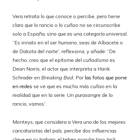
Vera retrata lo que conoce o percibe, pero tiene
claro que lo rancio o lo
cuñao
no se circunscribe
solo a España, sino que es una categoría universal.
“Es innato en el ser humano, seas de Albacete o
de Dakota del norte”, reflexiona, y añade: “De
hecho, creo que el epítome del
cuñadismo
es
Dean Norris, el actor que interpreta a Hank
Schrader en
Breaking Bad.
Por
las fotos que pone
en redes
se ve que es mucho más
cuñao
en la
realidad que en la serie. Un purasangre de lo
rancio, vamos”.
Monteys, que considera a Vera uno de los mejores
caricaturistas del país, percibe dos influencias
clave en su trabajo: el tebeo popular tipo Jack