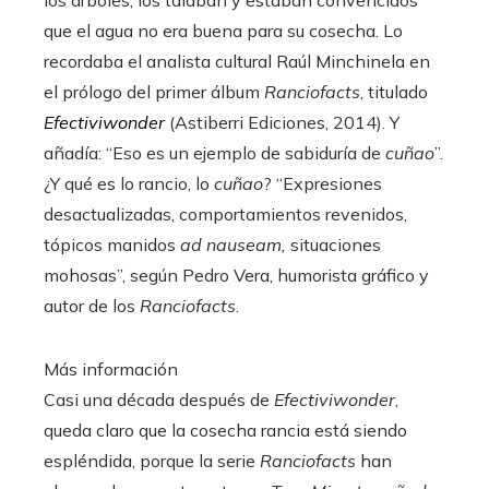
los árboles, los talaban y estaban convencidos
que el agua no era buena para su cosecha. Lo
recordaba el analista cultural Raúl Minchinela en
el prólogo del primer álbum
Ranciofacts
, titulado
Efectiviwonder
(Astiberri Ediciones, 2014). Y
añadía: “Eso es un ejemplo de sabiduría de
cuñao
”.
¿Y qué es lo rancio, lo
cuñao
? “Expresiones
desactualizadas, comportamientos revenidos,
tópicos manidos
ad nauseam,
situaciones
mohosas”, según Pedro Vera, humorista gráfico y
autor de los
Ranciofacts
.
Más información
Casi una década después de
Efectiviwonder
,
queda claro que la cosecha rancia está siendo
espléndida, porque la serie
Ranciofacts
han