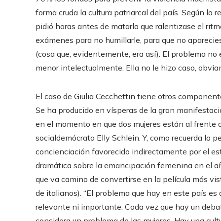
forma cruda la cultura patriarcal del país. Según la 
pidió horas antes de matarla que ralentizase el rit
exámenes para no humillarle, para que no aparecies
(cosa que, evidentemente, era así). El problema no 
menor intelectualmente. Ella no le hizo caso, obvi
El caso de Giulia Cecchettin tiene otros component
Se ha producido en vísperas de la gran manifestaci
en el momento en que dos mujeres están al frente de
socialdemócrata Elly Schlein. Y, como recuerda la pe
concienciación favorecido indirectamente por el e
dramática sobre la emancipación femenina en el a
que va camino de convertirse en la película más vista
de italianos). “El problema que hay en este país es
relevante ni importante. Cada vez que hay un debat
considera un problema de las mujeres. Hay una cult