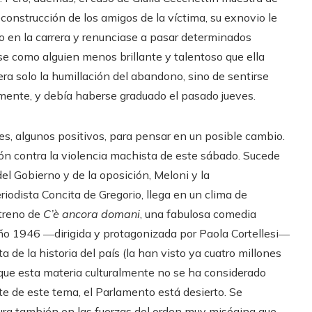
reconstrucción de los amigos de la víctima, su exnovio le
mo en la carrera y renunciase a pasar determinados
e como alguien menos brillante y talentoso que ella
era solo la humillación del abandono, sino de sentirse
amente, y debía haberse graduado el pasado jueves.
es, algunos positivos, para pensar en un posible cambio.
ón contra la violencia machista de este sábado. Sucede
l Gobierno y de la oposición, Meloni y la
riodista Concita de Gregorio, llega en un clima de
streno de
C’è ancora domani
, una fabulosa comedia
ño 1946 ―dirigida y protagonizada por Paola Cortellesi―
 de la historia del país (la han visto ya cuatro millones
 que esta materia culturalmente no se ha considerado
e de este tema, el Parlamento está desierto. Se
ura también en las fuerzas del orden muy misógina que