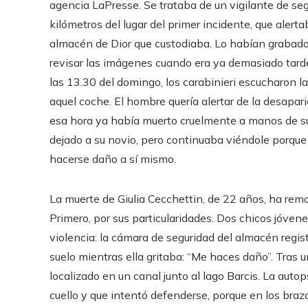
agencia LaPresse. Se trataba de un vigilante de seg
kilómetros del lugar del primer incidente, que alert
almacén de Dior que custodiaba. Lo habían grabado 
revisar las imágenes cuando era ya demasiado tarde.
las 13.30 del domingo, los carabinieri escucharon l
aquel coche. El hombre quería alertar de la desapari
esa hora ya había muerto cruelmente a manos de su 
dejado a su novio, pero continuaba viéndole porqu
hacerse daño a sí mismo.
La muerte de Giulia Cecchettin, de 22 años, ha remo
Primero, por sus particularidades. Dos chicos jóven
violencia: la cámara de seguridad del almacén regist
suelo mientras ella gritaba: “Me haces daño”. Tras 
localizado en un canal junto al lago Barcis. La auto
cuello y que intentó defenderse, porque en los braz