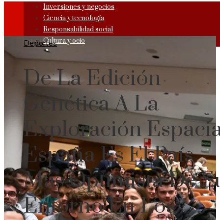
Inversiones y negocios
Ciencia y tecnología
Responsabilidad social
Cultura y ocio
Deportes
De La Edición
Genética A La
Exploración Espacia
España Es El País
Más Optimista De S
Entorno En Los