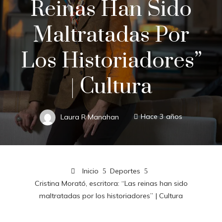
Reinas Han Sido
Maltratadas Por
Los Historiadores”
| Cultura
Laura R Manahan
Hace 3 años
Inicio
Deportes
Cristina Morató, escritora: “Las reinas han sido
maltratadas por los historiadores” | Cultura