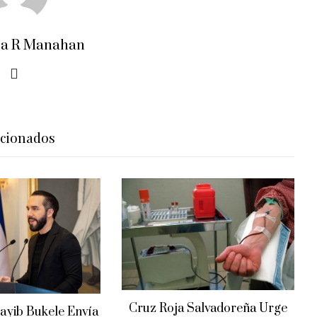
ra R Manahan
acionados
Cruz Roja Salvadoreña Urge
ayib Bukele Envía