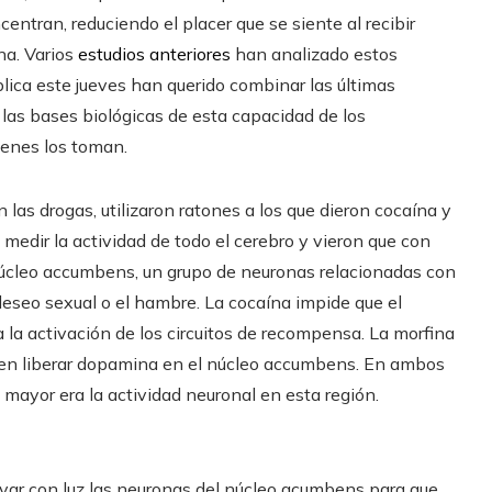
centran, reduciendo el placer que se siente al recibir
na. Varios
estudios anteriores
han analizado estos
lica este jueves han querido combinar las últimas
as bases biológicas de esta capacidad de los
ienes los toman.
on las drogas, utilizaron ratones a los que dieron cocaína y
medir la actividad de todo el cerebro y vieron que con
núcleo accumbens, un grupo de neuronas relacionadas con
deseo sexual o el hambre. La cocaína impide que el
 la activación de los circuitos de recompensa. La morfina
den liberar dopamina en el núcleo accumbens. En ambos
mayor era la actividad neuronal en esta región.
ivar con luz las neuronas del núcleo acumbens para que