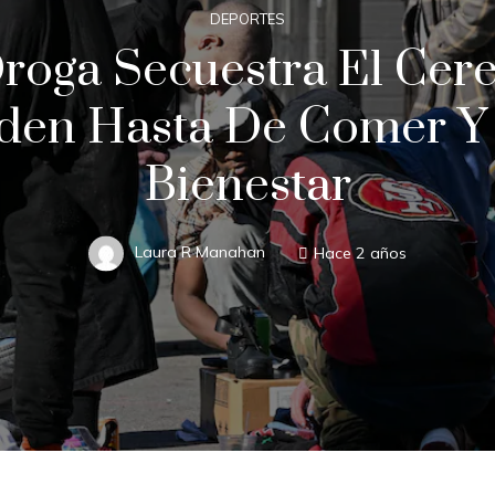
DEPORTES
roga Secuestra El Cer
iden Hasta De Comer Y 
Bienestar
Laura R Manahan
Hace 2 años