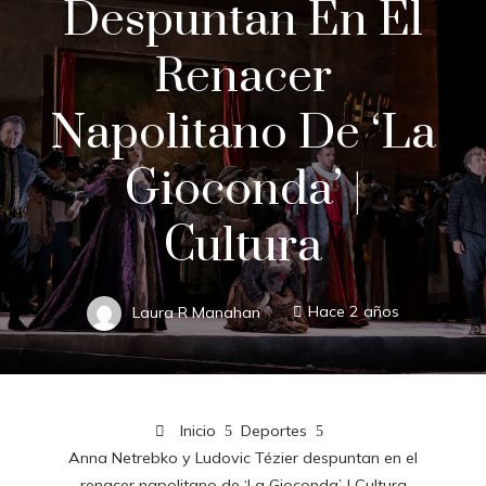
Despuntan En El
Renacer
Napolitano De ‘La
Gioconda’ |
Cultura
Laura R Manahan
Hace 2 años
Inicio
Deportes
Anna Netrebko y Ludovic Tézier despuntan en el
renacer napolitano de ‘La Gioconda’ | Cultura