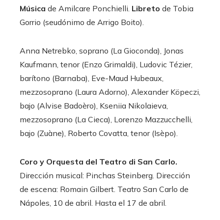
Música
de Amilcare Ponchielli.
Libreto
de Tobia
Gorrio (seudónimo de Arrigo Boito).
Anna Netrebko, soprano (La Gioconda), Jonas
Kaufmann, tenor (Enzo Grimaldi), Ludovic Tézier,
barítono (Barnaba), Eve-Maud Hubeaux,
mezzosoprano (Laura Adorno), Alexander Köpeczi,
bajo (Alvise Badoèro), Kseniia Nikolaieva,
mezzosoprano (La Cieca), Lorenzo Mazzucchelli,
bajo (Zuàne), Roberto Covatta, tenor (Isèpo).
Coro y Orquesta del Teatro di San Carlo.
Dirección musical: Pinchas Steinberg. Dirección
de escena: Romain Gilbert. Teatro San Carlo de
Nápoles, 10 de abril. Hasta el 17 de abril.